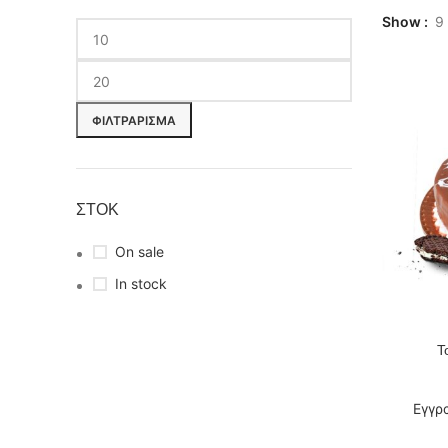
Show
9
ΦΙΛΤΡΆΡΙΣΜΑ
ΣΤΟΚ
On sale
In stock
Τ
ΔΙΑΒΆΣΤΕ
Εγγρ