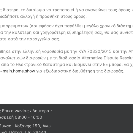
ς διατηρεί το δικαίωμα να τροποποιεί ή να ανανεώνει τους όρους
οιαδήποτε αλλαγή ή προσθήκη στους όρους.
πορευμάτων (και εφόσον έχει παρέλθει μεγάλο χρονικό διάστημ
ια την καλύτερη και γρηγορότερη εξυπηρέτησή σας, θα σας συνισ
σατε κατά την παραγγελία σας.
θηκε στην ελληνική νομοθεσία με την ΚΥΑ 70330/2015 και την Α
ναλωτικών διαφορών με τη διαδικασία Alternative Dispute Resolu
από το Ηλεκτρονικό Κατάστημα και διαμένει στην ΕΕ μπορεί να χ
nt=main.home.show
για εξωδικαστική διευθέτηση της διαφοράς.
 Επικοινωνίας : Δευτέρα -
σκευή 08:00 - 16:00
θυνση : Κοζάνης 150, Άνω
ινά, Πάτρα, Τ.Κ. 26443