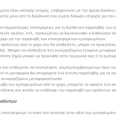
ύματα λόγω αλλαγής γνώμης, επιβαρύνεστε με την άμεση δαπάνη
ται μόνο από τη διεύθυνση που είχατε δηλώσει εξαρχής για την 
τό περισσότερες λεπτομέρειες για τη διεύθυνση παραλαβής των 
τενές σκάλες, κτλ., προκειμένου να διευκολυνθεί η διαδικασία π
 χώρο για την παραλαβή των επιστρεφόμενων εμπορευμάτων.
ν προϊόντων από το χώρο που θα υποδείξετε, μπορεί να προκαλέσε
ής. Μπορεί να υποδείξετε στη συνεργαζόμενη εταιρεία μεταφορών
δήποτε ζημία μπορεί να προκληθεί στην περιουσία σας ή τα εμπο
α που επιθυμείτε να επιστρέψετε, συμπεριλαμβανομένων όλων τω
ό το μεταφορέα θα υπογράψετε ένα έντυπο παραλαβής για να πι
 συνεργαζόμενο μεταφορέα/courier.
αλαβή των εμπορευμάτων από το χώρο, μπορείτε να ορίσετε ένα ε
νήλικος και ικανός να επιβλέψει την παραλαβή των προϊόντων σας
ροϊόντων
ς επιστρέψουμε το ποσό που αναλογεί στην αξία των εμπορευμάτω