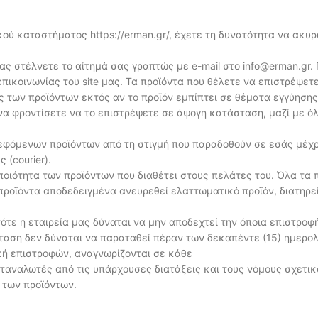
ού καταστήματος https://erman.gr/, έχετε τη δυνατότητα να ακυ
ας στέλνετε το αίτημά σας γραπτώς με e-mail στο info@erman.gr.
πικοινωνίας του site μας. Τα προϊόντα που θέλετε να επιστρέψετε
ής των προϊόντων εκτός αν το προϊόν εμπίπτει σε θέματα εγγύησ
να φροντίσετε να το επιστρέψετε σε άψογη κατάσταση, μαζί με ό
εφόμενων προϊόντων από τη στιγμή που παραδοθούν σε εσάς μέχρ
 (courier).
 ποιότητα των προϊόντων που διαθέτει στους πελάτες του. Όλα τ
οϊόντα αποδεδειγμένα ανευρεθεί ελαττωματικό προϊόν, διατηρεί
τε η εταιρεία μας δύναται να μην αποδεχτεί την όποια επιστροφ
σταση δεν δύναται να παραταθεί πέραν των δεκαπέντε (15) ημερ
κή επιστροφών, αναγνωρίζονται σε κάθε
αταναλωτές από τις υπάρχουσες διατάξεις και τους νόμους σχετι
 των προϊόντων.