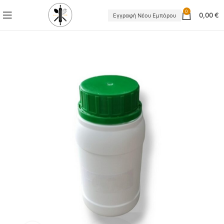
0
0,00
€
Εγγραφή Νέου Εμπόρου