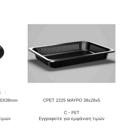
20Χ38mm
CPET 2225 ΜΑΥΡΟ 38x28x5
C-P
ΔΙΑΒΆΣΤΕ ΠΕΡΙΣΣΌΤΕΡΑ
ΔΙΑΒΆΣΤ
C - PET
τιμών
Εγγραφείτε για εμφάνιση τιμών
Εγ