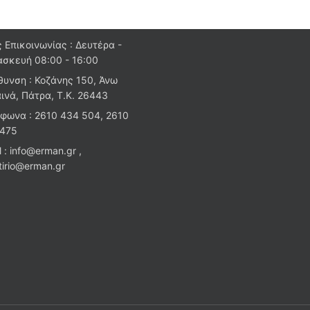
 Επικοινωνίας : Δευτέρα -
σκευή 08:00 - 16:00
θυνση : Κοζάνης 150, Άνω
ινά, Πάτρα, Τ.Κ. 26443
φωνα : 2610 434 504, 2610
 475
l : info@erman.gr ,
stirio@erman.gr