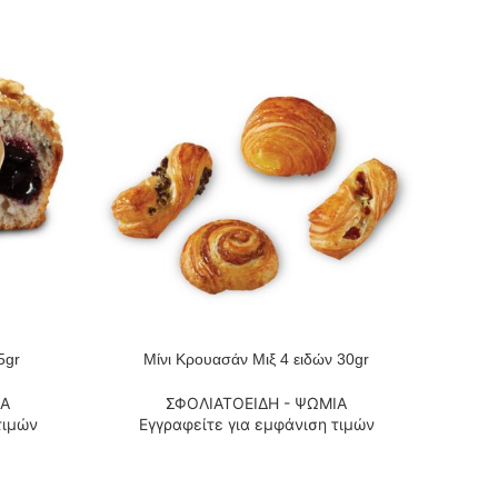
5gr
Μίνι Κρουασάν Μιξ 4 ειδών 30gr
ΔΙΑΒΆΣΤΕ ΠΕΡΙΣΣΌΤΕΡΑ
ΔΙΑΒΆΣΤ
ΙΑ
ΣΦΟΛΙΑΤΟΕΙΔΗ - ΨΩΜΙΑ
τιμών
Εγγραφείτε για εμφάνιση τιμών
Εγ