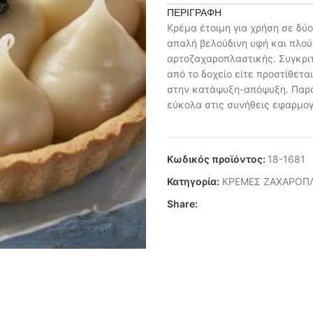
ΠΕΡΙΓΡΑΦΉ
Κρέμα έτοιμη για χρήση σε δύ
απαλή βελούδινη υφή και πλούσ
αρτοζαχαροπλαστικής. Συγκριτ
από το δοχείο είτε προστίθετ
στην κατάψυξη-απόψυξη. Παρο
εύκολα στις συνήθεις εφαρμογ
Κωδικός προϊόντος:
18-1681
Κατηγορία:
ΚΡΕΜΕΣ ΖΑΧΑΡΟΠ
Share: