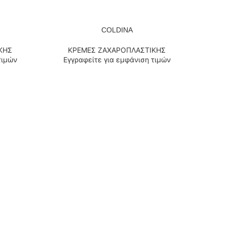
COLDINA
ΔΙΑΒΆΣΤΕ ΠΕΡΙΣΣΌΤΕΡΑ
ΚΗΣ
ΚΡΕΜΕΣ ΖΑΧΑΡΟΠΛΑΣΤΙΚΗΣ
τιμών
Εγγραφείτε για εμφάνιση τιμών
ΔΙΑΒΆΣΤ
Κ
Εγ