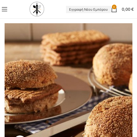
0
0,00
€
Εγγραφή Νέου Εμπόρου