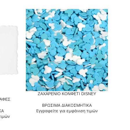
ΖΑΧΑΡΕΝΙΟ ΚΟΝΦΕΤΙ DISNEY
ΔΙΑΒΆΣΤΕ ΠΕΡΙΣΣΌΤΕΡΑ
ΔΙΑΒΆΣΤ
ΑΦΕΣ
ΒΡΩΣΙΜΑ ΔΙΑΚΟΣΜΗΤΙΚΑ
ΚΑ
Εγγραφείτε για εμφάνιση τιμών
Εγ
τιμών