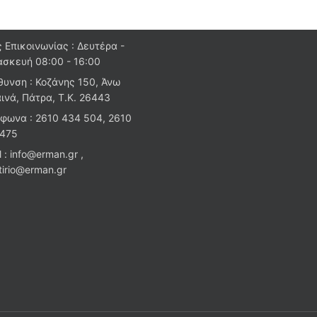
 Επικοινωνίας : Δευτέρα -
σκευή 08:00 - 16:00
θυνση : Κοζάνης 150, Άνω
ινά, Πάτρα, Τ.Κ. 26443
φωνα : 2610 434 504, 2610
 475
l : info@erman.gr ,
stirio@erman.gr