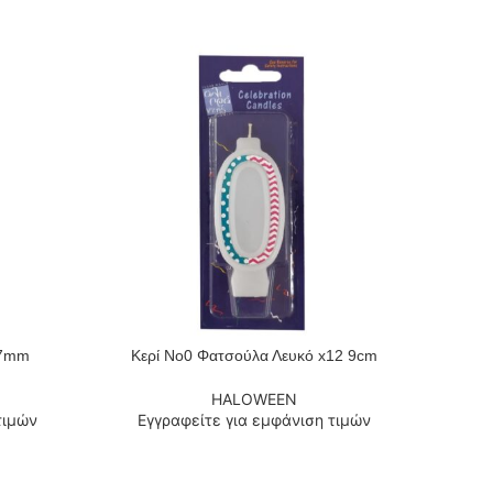
 7mm
Κερί Νο0 Φατσούλα Λευκό x12 9cm
Κερ
ΔΙΑΒΆΣΤΕ ΠΕΡΙΣΣΌΤΕΡΑ
ΔΙΑΒΆΣΤ
HALOWEEN
τιμών
Εγγραφείτε για εμφάνιση τιμών
Εγ