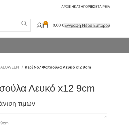
ΑΡΧΙΚΗ
ΚΑΤΗΓΟΡΙΕΣ
ΕΤΑΙΡΕΙΑ
0
Εγγραφή Νέου Εμπόρου
0,00
€
HALOWEEN
Κερί Νο7 Φατσούλα Λευκό x12 9cm
σούλα Λευκό x12 9cm
άνιση τιμών
 9cm