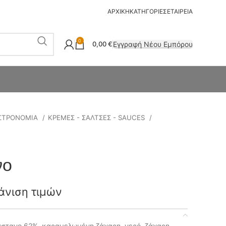
ΑΡΧΙΚΗ
ΚΑΤΗΓΟΡΙΕΣ
ΕΤΑΙΡΕΙΑ
0
Εγγραφή Νέου Εμπόρου
0,00
€
ΣΤΡΟΝΟΜΙΑ
ΚΡΕΜΕΣ - ΣΑΛΤΣΕΣ - SAUCES
νο
άνιση τιμών
άστανο 62%, καραμελωμένη ζάχαρη, νερό, ζάχαρη,