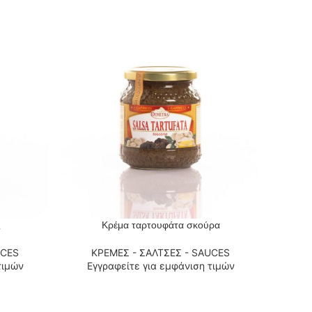
ς
Κρέμα ταρτουφάτα σκούρα
ΔΙΑΒΆΣΤΕ ΠΕΡΙΣΣΌΤΕΡΑ
ΔΙΑΒΆΣΤ
UCES
ΚΡΕΜΕΣ - ΣΑΛΤΣΕΣ - SAUCES
Κ
τιμών
Εγγραφείτε για εμφάνιση τιμών
Εγ