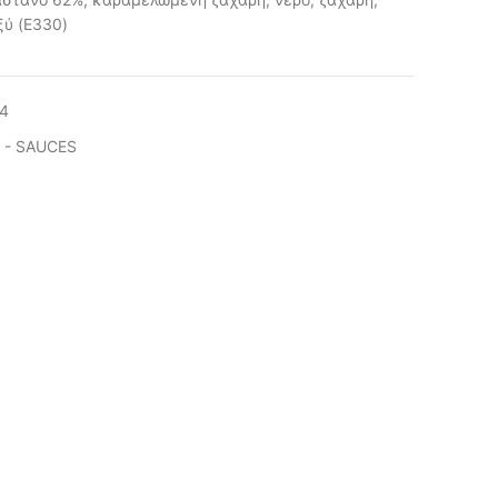
ξύ (E330)
4
 - SAUCES