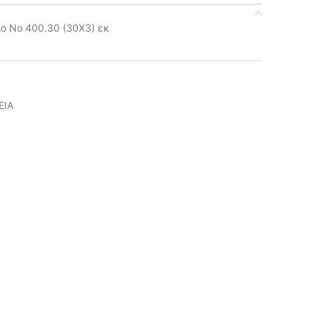
ο Νο 400.30 (30Χ3) εκ
ΕΙΑ