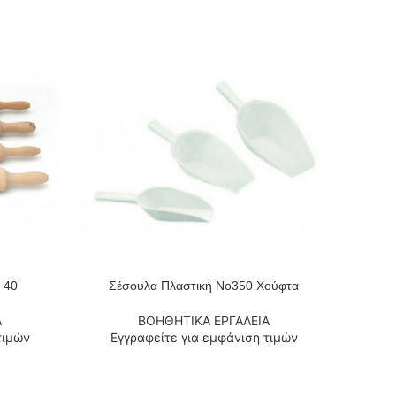
 40
Σέσουλα Πλαστική Νο350 Χούφτα
Μπαστ
ΔΙΑΒΆΣΤΕ ΠΕΡΙΣΣΌΤΕΡΑ
ΔΙΑΒΆΣΤ
Α
ΒΟΗΘΗΤΙΚΑ ΕΡΓΑΛΕΙΑ
τιμών
Εγγραφείτε για εμφάνιση τιμών
Εγ