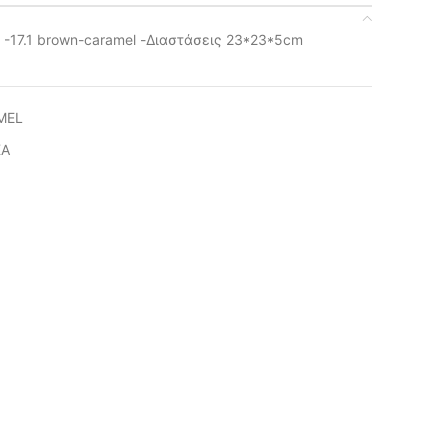
-17.1 brown-caramel -Διαστάσεις 23*23*5cm
MEL
ΚΑ