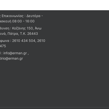
 Επικοινωνίας : Δευτέρα -
σκευή 08:00 - 16:00
θυνση : Κοζάνης 150, Άνω
ινά, Πάτρα, Τ.Κ. 26443
φωνα : 2610 434 504, 2610
 475
l : info@erman.gr ,
stirio@erman.gr