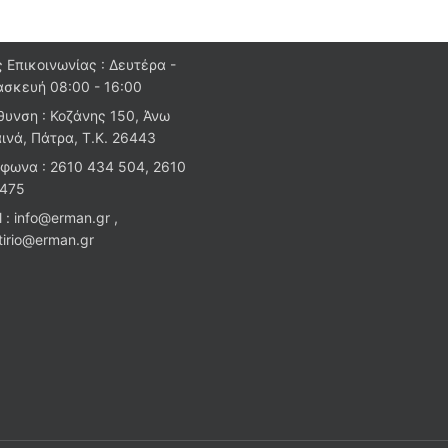
 Επικοινωνίας : Δευτέρα -
σκευή 08:00 - 16:00
θυνση : Κοζάνης 150, Άνω
ινά, Πάτρα, Τ.Κ. 26443
φωνα : 2610 434 504, 2610
 475
l : info@erman.gr ,
stirio@erman.gr