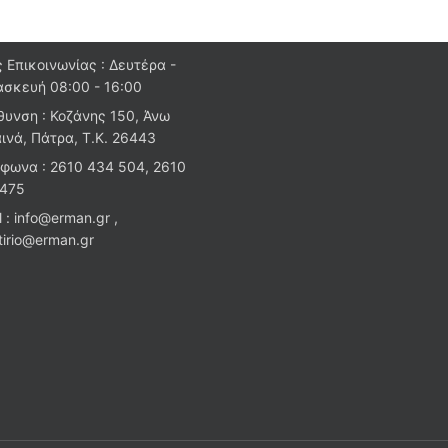
 Επικοινωνίας : Δευτέρα -
σκευή 08:00 - 16:00
θυνση : Κοζάνης 150, Άνω
ινά, Πάτρα, Τ.Κ. 26443
φωνα : 2610 434 504, 2610
 475
l : info@erman.gr ,
stirio@erman.gr