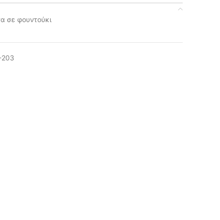
τα σε φουντούκι
-203