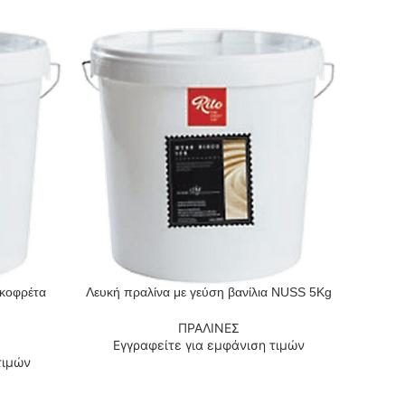
γκοφρέτα
Λευκή πραλίνα με γεύση βανίλια NUSS 5Kg
ΔΙΑΒΆΣΤΕ ΠΕΡΙΣΣΌΤΕΡΑ
ΔΙΑΒΆΣΤ
ΠΡΑΛΙΝΕΣ
Εγγραφείτε για εμφάνιση τιμών
Εγ
τιμών