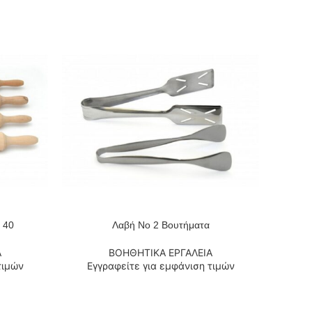
 40
Λαβή Νο 2 Βουτήματα
Σα
ΔΙΑΒΆΣΤΕ ΠΕΡΙΣΣΌΤΕΡΑ
ΔΙΑΒΆΣΤ
Α
ΒΟΗΘΗΤΙΚΑ ΕΡΓΑΛΕΙΑ
τιμών
Εγγραφείτε για εμφάνιση τιμών
Εγ