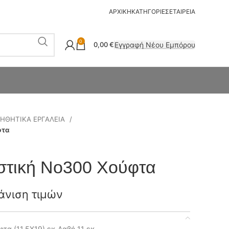
ΑΡΧΙΚΗ
ΚΑΤΗΓΟΡΙΕΣ
ΕΤΑΙΡΕΙΑ
0
Εγγραφή Νέου Εμπόρου
0,00
€
ΗΘΗΤΙΚΑ ΕΡΓΑΛΕΙΑ
φτα
στική Νο300 Χούφτα
άνιση τιμών
α (11,5Χ19) εκ Λαβή 11 εκ