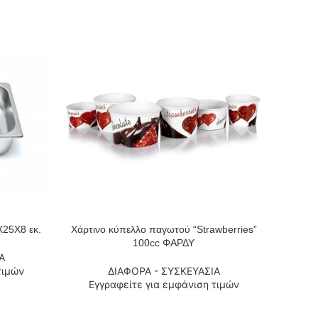
Χ25Χ8 εκ.
Χάρτινο κύπελλο παγωτού “Strawberries”
ΔΙΑΒΆΣΤΕ ΠΕΡΙΣΣΌΤΕΡΑ
ΔΙΑΒΆΣΤ
100cc ΦΑΡΔΥ
Α
τιμών
ΔΙΑΦΟΡΑ - ΣΥΣΚΕΥΑΣΙΑ
Εγ
Εγγραφείτε για εμφάνιση τιμών