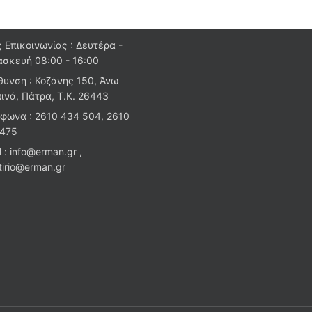
 Επικοινωνίας : Δευτέρα -
σκευή 08:00 - 16:00
θυνση : Κοζάνης 150, Άνω
ινά, Πάτρα, Τ.Κ. 26443
φωνα : 2610 434 504, 2610
 475
l : info@erman.gr ,
stirio@erman.gr