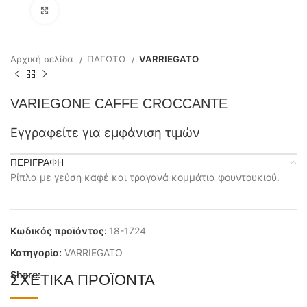
Click to enlarge
Αρχική σελίδα
ΠΑΓΩΤΟ
VARRIEGATO
VARIEGONE CAFFE CROCCANTE
Εγγραφείτε για εμφάνιση τιμών
ΠΕΡΙΓΡΑΦΉ
Ρίπλα με γεύση καφέ και τραγανά κομμάτια φουντουκιού.
Κωδικός προϊόντος:
18-1724
Κατηγορία:
VARRIEGATO
Share:
ΣΧΕΤΙΚΆ ΠΡΟΪΌΝΤΑ