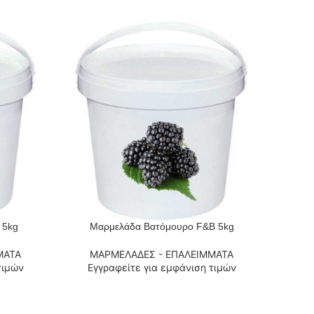
 5kg
Μαρμελάδα Βατόμουρο F&B 5kg
Μ
ΔΙΑΒΆΣΤΕ ΠΕΡΙΣΣΌΤΕΡΑ
ΔΙΑΒΆΣΤ
ΜΑΤΑ
ΜΑΡΜΕΛΑΔΕΣ - ΕΠΑΛΕΙΜΜΑΤΑ
Μ
τιμών
Εγγραφείτε για εμφάνιση τιμών
Εγ