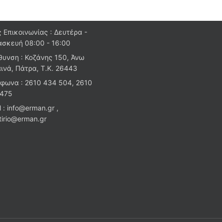
 Επικοινωνίας : Δευτέρα -
σκευή 08:00 - 16:00
θυνση : Κοζάνης 150, Άνω
ινά, Πάτρα, Τ.Κ. 26443
φωνα : 2610 434 504, 2610
 475
l : info@erman.gr ,
stirio@erman.gr