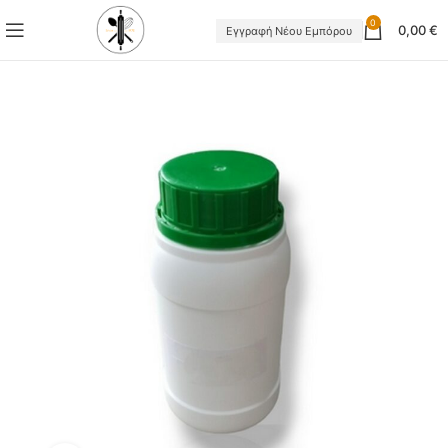
0
0,00
€
Εγγραφή Νέου Εμπόρου