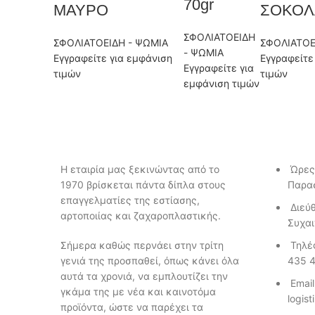
70gr
ΜΑΥΡΟ
ΣΟΚΟΛΑ
ΣΦΟΛΙΑΤΟΕΙΔΗ
ΣΦΟΛΙΑΤΟΕΙΔΗ - ΨΩΜΙΑ
ΣΦΟΛΙΑΤΟΕ
- ΨΩΜΙΑ
Εγγραφείτε για εμφάνιση
Εγγραφείτε
Εγγραφείτε για
τιμών
τιμών
εμφάνιση τιμών
Η εταιρία μας ξεκινώντας από το
Ώρες
1970 βρίσκεται πάντα δίπλα στους
Παρασ
επαγγελματίες της εστίασης,
Διεύ
αρτοποιίας και ζαχαροπλαστικής.
Συχαι
Σήμερα καθώς περνάει στην τρίτη
Τηλέ
γενιά της προσπαθεί, όπως κάνει όλα
435 
αυτά τα χρονιά, να εμπλουτίζει την
Email
γκάμα της με νέα και καινοτόμα
logis
προϊόντα, ώστε να παρέχει τα