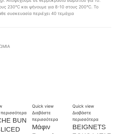
r. Αποψύχουμε σε θερμοκρασία δωματίου για 10.
υς 230°C και ψήνουμε για 8-10 στους 200°C. Το
κάθε συσκευασία περιέχει 40 τεμάχια
ΨΩΜΙΑ
w
Quick view
Quick view
 περισσότερα
Διαβάστε
Διαβάστε
CHE BUN
περισσότερα
περισσότερα
Μάφιν
BEIGNETS
SLICED