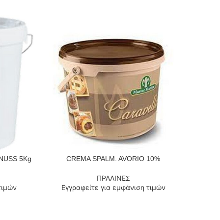
α NUSS 5Kg
CREMA SPALM. AVORIO 10%
SPRE
ΔΙΑΒΆΣΤΕ ΠΕΡΙΣΣΌΤΕΡΑ
ΔΙΑΒΆΣΤ
ΠΡΑΛΙΝΕΣ
τιμών
Εγγραφείτε για εμφάνιση τιμών
Εγ