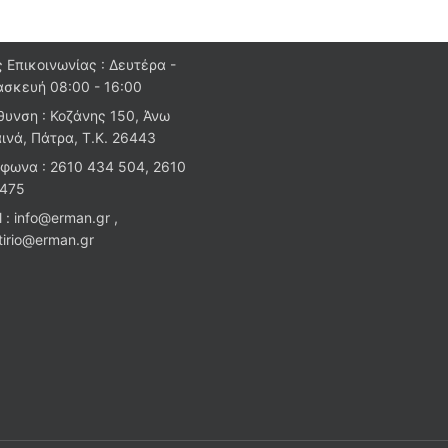
 Επικοινωνίας : Δευτέρα -
σκευή 08:00 - 16:00
θυνση : Κοζάνης 150, Άνω
ινά, Πάτρα, Τ.Κ. 26443
φωνα : 2610 434 504, 2610
 475
l : info@erman.gr ,
stirio@erman.gr