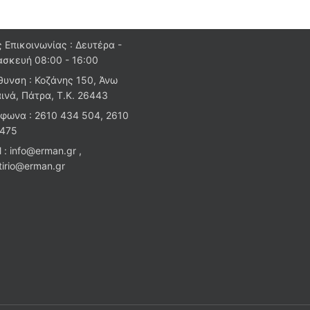
 Επικοινωνίας : Δευτέρα -
σκευή 08:00 - 16:00
θυνση : Κοζάνης 150, Άνω
ινά, Πάτρα, Τ.Κ. 26443
φωνα : 2610 434 504, 2610
 475
l : info@erman.gr ,
stirio@erman.gr