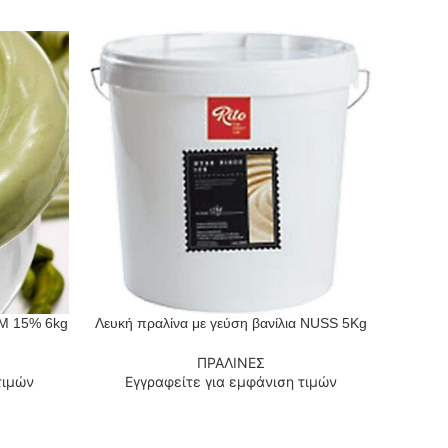
M 15% 6kg
Λευκή πραλίνα με γεύση βανίλια NUSS 5Kg
Λευκή
ΔΙΑΒΆΣΤΕ ΠΕΡΙΣΣΌΤΕΡΑ
ΔΙΑΒΆΣΤ
ΠΡΑΛΙΝΕΣ
τιμών
Εγγραφείτε για εμφάνιση τιμών
Εγ