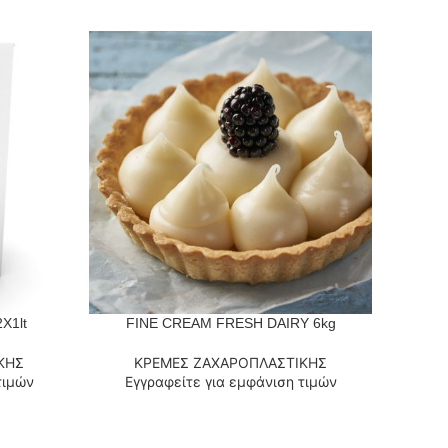
X1lt
FINE CREAM FRESH DAIRY 6kg
ΔΙΑΒΆΣΤΕ ΠΕΡΙΣΣΌΤΕΡΑ
ΔΙΑΒΆΣΤ
ΚΗΣ
ΚΡΕΜΕΣ ΖΑΧΑΡΟΠΛΑΣΤΙΚΗΣ
Κ
τιμών
Εγγραφείτε για εμφάνιση τιμών
Εγ