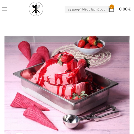
0
0,00
€
Εγγραφή Νέου Εμπόρου