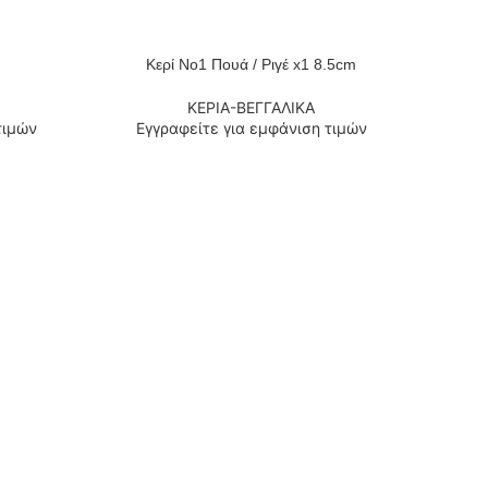
Κερί Νο1 Πουά / Ριγέ x1 8.5cm
ΔΙΑΒΆΣΤΕ ΠΕΡΙΣΣΌΤΕΡΑ
ΚΕΡΙΑ-ΒΕΓΓΑΛΙΚΑ
τιμών
Εγγραφείτε για εμφάνιση τιμών
Κ
ΔΙΑΒΆΣΤ
Εγ