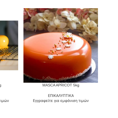
g
MASCA APRICOT 5kg
Φ
ΔΙΑΒΆΣΤΕ ΠΕΡΙΣΣΌΤΕΡΑ
ΔΙΑΒΆΣΤ
ΕΠΙΚΑΛΥΠΤΙΚΑ
τιμών
Εγγραφείτε για εμφάνιση τιμών
Εγ