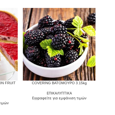
ON FRUIT
COVERING ΒΑΤΟΜΟΥΡΟ 3.15kg
ΔΙΑΒΆΣΤΕ ΠΕΡΙΣΣΌΤΕΡΑ
ΔΙΑΒΆΣΤ
ΕΠΙΚΑΛΥΠΤΙΚΑ
Εγγραφείτε για εμφάνιση τιμών
Εγ
τιμών