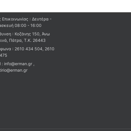
 Επικοινωνίας : Δευτέρα -
σκευή 08:00 - 16:00
θυνση : Κοζάνης 150, Άνω
ινά, Πάτρα, Τ.Κ. 26443
φωνα : 2610 434 504, 2610
 475
l : info@erman.gr ,
stirio@erman.gr