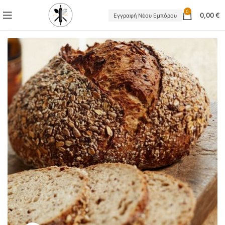
0
0,00
€
Εγγραφή Νέου Εμπόρου