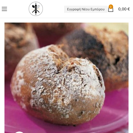
0
0,00
€
Εγγραφή Νέου Εμπόρου