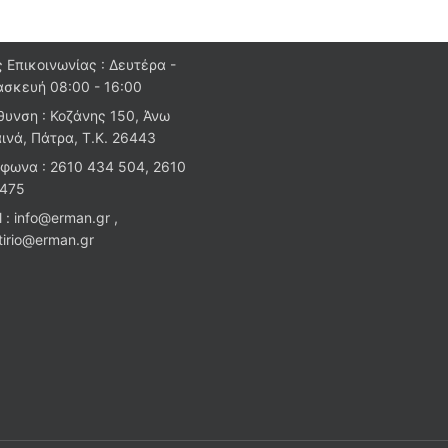
 Επικοινωνίας : Δευτέρα -
σκευή 08:00 - 16:00
θυνση : Κοζάνης 150, Άνω
ινά, Πάτρα, Τ.Κ. 26443
φωνα : 2610 434 504, 2610
 475
l : info@erman.gr ,
stirio@erman.gr