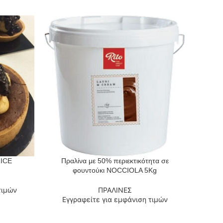
ICE
Πραλίνα με 50% περιεκτικότητα σε
Πρ
ΔΙΑΒΆΣΤΕ ΠΕΡΙΣΣΌΤΕΡΑ
ΔΙΑΒΆΣΤ
φουντούκι NOCCIOLA 5Kg
τιμών
ΠΡΑΛΙΝΕΣ
Εγ
Εγγραφείτε για εμφάνιση τιμών