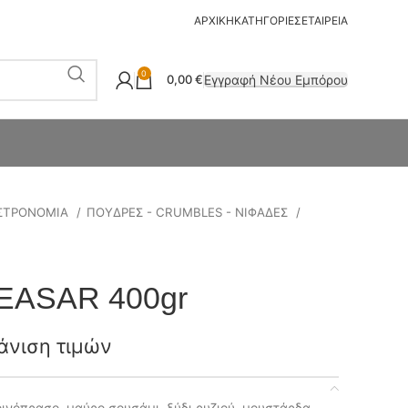
ΑΡΧΙΚΗ
ΚΑΤΗΓΟΡΙΕΣ
ΕΤΑΙΡΕΙΑ
0
Εγγραφή Νέου Εμπόρου
0,00
€
ΣΤΡΟΝΟΜΙΑ
ΠΟΥΔΡΕΣ - CRUMBLES - ΝΙΦΑΔΕΣ
ASAR 400gr
άνιση τιμών
οινόπρασο, μαύρο σουσάμι, ξύδι ρυζιού, μουστάρδα,