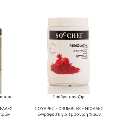
λασσας
Πούδρα παντζάρι
ΔΙΑΒΆΣΤΕ ΠΕΡΙΣΣΌΤΕΡΑ
ΔΙΑΒΆΣΤ
ΙΦΑΔΕΣ
ΠΟΥΔΡΕΣ - CRUMBLES - ΝΙΦΑΔΕΣ
ΠΟΥ
τιμών
Εγγραφείτε για εμφάνιση τιμών
Εγ