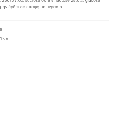
. Συστατικά: sucrose 66,8%, lactose 28,6%, glucose
 μην έρθει σε επαφή με υγρασία
6
ΣΙΝΑ