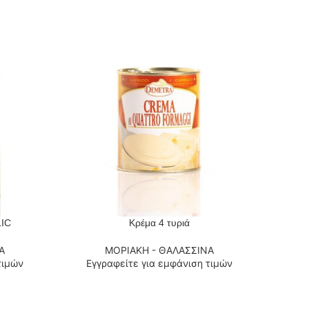
IC
Κρέμα 4 τυριά
ΔΙΑΒΆΣΤΕ ΠΕΡΙΣΣΌΤΕΡΑ
ΔΙΑΒΆΣΤ
Α
ΜΟΡΙΑΚΗ - ΘΑΛΑΣΣΙΝΑ
τιμών
Εγγραφείτε για εμφάνιση τιμών
Εγ